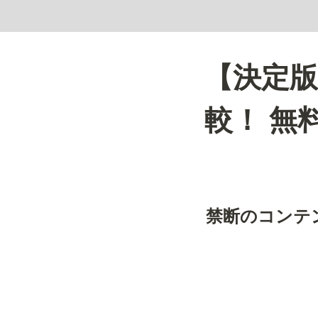
【決定
較！ 無
禁断のコンテ