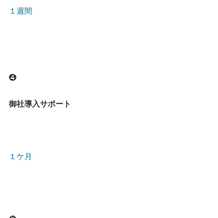
１週間
❹
御社導入サポート
１ケ月